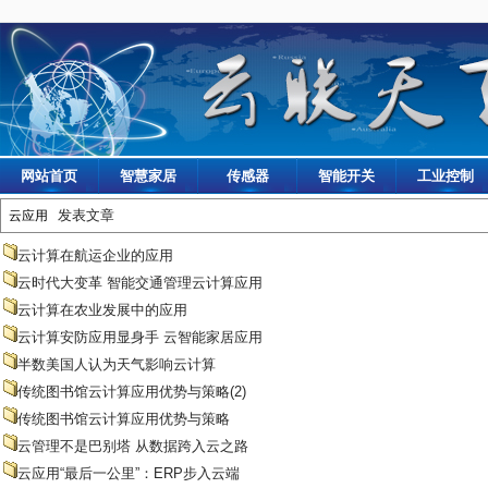
网站首页
智慧家居
传感器
智能开关
工业控制
发表文章
云应用
云计算在航运企业的应用
云时代大变革 智能交通管理云计算应用
云计算在农业发展中的应用
云计算安防应用显身手 云智能家居应用
半数美国人认为天气影响云计算
传统图书馆云计算应用优势与策略(2)
传统图书馆云计算应用优势与策略
云管理不是巴别塔 从数据跨入云之路
云应用“最后一公里”：ERP步入云端